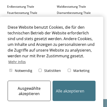
Erdbestattung Thale
Waldbestattung Thale
Feuerbestattung Thale
Diamantbestattung Thale
Seebestattung Thale
Diese Website benutzt Cookies, die für den
BESTATTER THALE
technischen Betrieb der Website erforderlich
Trauerfeier Thale
Trauerfloristik Thale
sind und stets gesetzt werden. Andere Cookies,
um Inhalte und Anzeigen zu personalisieren und
Trauerbegleitung Thale
Trauerhalle Thale
die Zugriffe auf unsere Website zu analysieren,
Beisetzung Thale
werden nur mit Ihrer Zustimmung gesetzt.
TRAUERFALL THALE
Mehr Infos
Sterbefall Thale
Erbrecht Thale
Notwendig
Statistiken
Marketing
Bestattung Thale
Beerdigung Thale
Bestattungsarten Thale
Ausgewählte
Alle akzeptieren
akzeptieren
Design & Umsetzung: © 2024
aiu Bestatterkommunikation