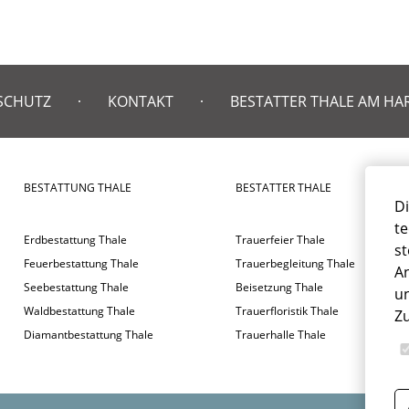
SCHUTZ
KONTAKT
BESTATTER THALE AM HA
BESTATTUNG THALE
BESTATTER THALE
Di
te
Erdbestattung Thale
Trauerfeier Thale
st
Feuerbestattung Thale
Trauerbegleitung Thale
An
Seebestattung Thale
Beisetzung Thale
un
Waldbestattung Thale
Trauerfloristik Thale
Z
Diamantbestattung Thale
Trauerhalle Thale