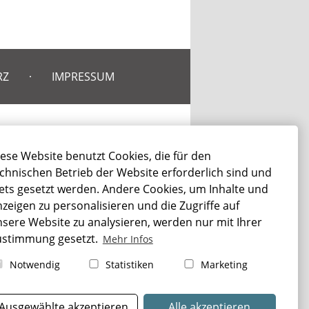
RZ
IMPRESSUM
TRAUERFALL THALE
ese Website benutzt Cookies, die für den
chnischen Betrieb der Website erforderlich sind und
Sterbefall Thale
ets gesetzt werden. Andere Cookies, um Inhalte und
Bestattung Thale
zeigen zu personalisieren und die Zugriffe auf
Bestattungsarten Thale
sere Website zu analysieren, werden nur mit Ihrer
Erbrecht Thale
ustimmung gesetzt.
Mehr Infos
Beerdigung Thale
Notwendig
Statistiken
Marketing
Ausgewählte akzeptieren
Alle akzeptieren