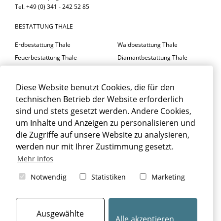
Tel. +49 (0) 341 - 242 52 85
BESTATTUNG THALE
Erdbestattung Thale
Waldbestattung Thale
Feuerbestattung Thale
Diamantbestattung Thale
Seebestattung Thale
Diese Website benutzt Cookies, die für den
BESTATTER THALE
technischen Betrieb der Website erforderlich
Trauerfeier Thale
Trauerfloristik Thale
sind und stets gesetzt werden. Andere Cookies,
um Inhalte und Anzeigen zu personalisieren und
Trauerbegleitung Thale
Trauerhalle Thale
die Zugriffe auf unsere Website zu analysieren,
Beisetzung Thale
werden nur mit Ihrer Zustimmung gesetzt.
TRAUERFALL THALE
Mehr Infos
Sterbefall Thale
Erbrecht Thale
Notwendig
Statistiken
Marketing
Bestattung Thale
Beerdigung Thale
Bestattungsarten Thale
Ausgewählte
Alle akzeptieren