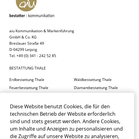
aiu Kommunikation & Markenführung
GmbH & Co. KG
Breslauer Straße 49
D-04299 Leipzig
Tel. +49 (0) 341 - 242 52 85
BESTATTUNG THALE
Erdbestattung Thale
Waldbestattung Thale
Feuerbestattung Thale
Diamantbestattung Thale
Seebestattung Thale
Diese Website benutzt Cookies, die für den
BESTATTER THALE
technischen Betrieb der Website erforderlich
Trauerfeier Thale
Trauerfloristik Thale
sind und stets gesetzt werden. Andere Cookies,
um Inhalte und Anzeigen zu personalisieren und
Trauerbegleitung Thale
Trauerhalle Thale
die Zugriffe auf unsere Website zu analysieren,
Beisetzung Thale